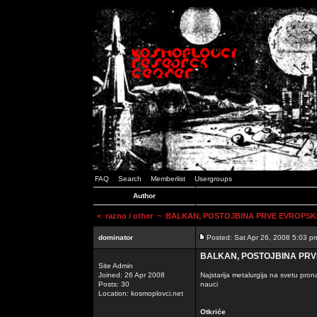
FAQ
Search
Memberlist
Usergroups
Author
<
razno / other
~ BALKAN, POSTOJBINA PRVE EVROPSKE 
dominator
Posted: Sat Apr 26, 2008 5:03 p
BALKAN, POSTOJBINA PRVE
Site Admin
Joined: 26 Apr 2008
Najstarija metalurgija na svetu pro
Posts: 30
nauci
Location: kosmoplovci.net
Otkriće