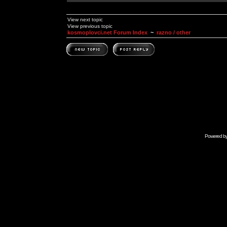
View next topic
View previous topic
kosmoplovci.net Forum Index
~
razno / other
Powered b