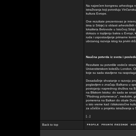
Na najvećem kongresu arheologa na
istraživanja koji potvrđuju Vinčansk
kultura Evrope.
Ove rezultate prezentovao je interna
tima iz Srbije) iz oblasti arheološki
lokaliteta Belovode u Istočnoj Srbiji
dokazu o topljenju bakra u Evropi, 
ruda i uspostavljanje primarne kon
ubrzanog razvoja istog ka prvim drž
Naučna potvrda iz sveta i posledi
Rezultate su potvrdile vodeće strane
Univerzitetskom koledžu London, Ok
koje su sada stavljene na raspolagan
Dosadašnje shvatanje o razvoju prvi
poglavljem o značaju Balkana u speci
postojanju naprednog društva na Balk
na Bliskom Istoku: do sada se smatr
"Plodnog polumeseca", međutim, grani
pomerena na Balkan do obale Dunav
u isto vreme kad i bliskoistočne kul
za učešće u projektu istraživanja u S
[...]
Back to top