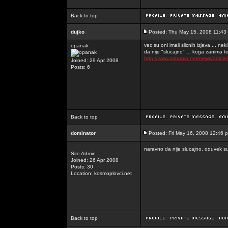
Back to top
dujko
Posted: Thu May 15, 2008 11:43
vec su oni imali slicnih izjava ... neki 
opanak
da nije "slucajno" ... koga zanima
http://www.astrobio.net/news/articl
Joined: 29 Apr 2008
Posts: 6
Back to top
dominator
Posted: Fri May 16, 2008 12:46 
naravno da nije slucajno, oduvek su b
Site Admin
Joined: 26 Apr 2008
Posts: 30
Location: kosmoplovci.net
Back to top