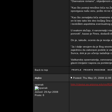
"Oservatore romano", objavljenom u
"Kao što postoji mnoštvo bića na Zem
opovrgava našu veru, pošto mi ne m
"Kao što zemaljska bića smatramo sv
on bi isto tako bio deo božjeg čina
i teološkim aspektima eventualnog 
U svakom slučaju, ti vanzemaljci nisu
ponoviti", kazao je Fines, dodavši da
On je, takođe, ocenio da je teorija
"Ja i dalje verujem da je Bog stvori
zajednicu da zaborave podele iz vre
Sunca, dok je po učenju tadašnje cr
Vatikanska opservatorija, osnovana 
glavni inicijator napora za pomirenj
Back to top
dujko
Posted: Thu May 15, 2008 11:06
http://clavius.as.arizona.edu/vo/R
opanak
Joined: 29 Apr 2008
Posts: 6