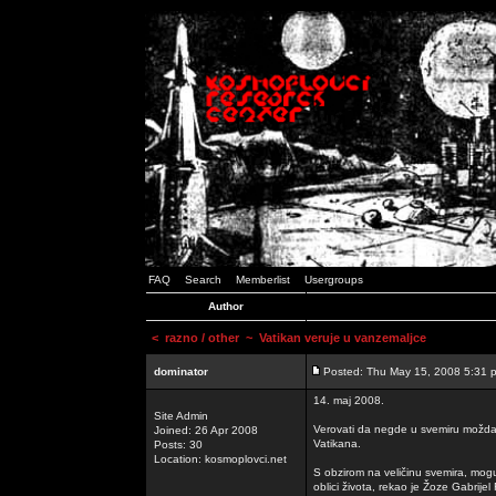
FAQ
Search
Memberlist
Usergroups
Author
<
razno / other
~ Vatikan veruje u vanzemaljce
dominator
Posted: Thu May 15, 2008 5:31 
14. maj 2008.
Site Admin
Verovati da negde u svemiru možda p
Joined: 26 Apr 2008
Vatikana.
Posts: 30
Location: kosmoplovci.net
S obzirom na veličinu svemira, moguć
oblici života, rekao je Žoze Gabrijel 