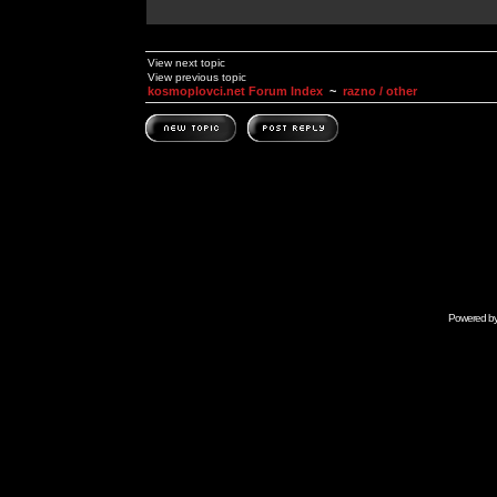
View next topic
View previous topic
kosmoplovci.net Forum Index
~
razno / other
Powered b