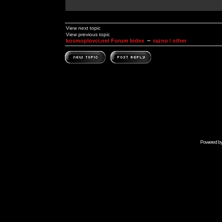
View next topic
View previous topic
kosmoplovci.net Forum Index
~
razno / other
Powered b