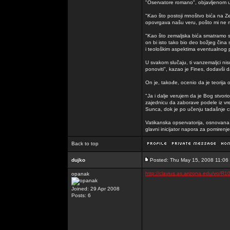
"Oservatore romano", objavljenom u
"Kao što postoji mnoštvo bića na Zem
opovrgava našu veru, pošto mi ne m
"Kao što zemaljska bića smatramo sv
on bi isto tako bio deo božjeg čina
i teološkim aspektima eventualnog 
U svakom slučaju, ti vanzemaljci nisu
ponoviti", kazao je Fines, dodavši da
On je, takođe, ocenio da je teorija
"Ja i dalje verujem da je Bog stvori
zajednicu da zaborave podele iz vre
Sunca, dok je po učenju tadašnje cr
Vatikanska opservatorija, osnovana 
glavni inicijator napora za pomirenj
Back to top
dujko
Posted: Thu May 15, 2008 11:06
http://clavius.as.arizona.edu/vo/R
opanak
Joined: 29 Apr 2008
Posts: 6