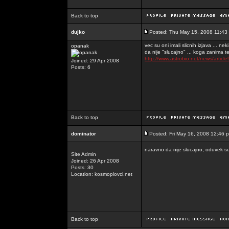
Back to top
dujko
Posted: Thu May 15, 2008 11:43
vec su oni imali slicnih izjava ... neki 
opanak
da nije "slucajno" ... koga zanima
http://www.astrobio.net/news/articl
Joined: 29 Apr 2008
Posts: 6
Back to top
dominator
Posted: Fri May 16, 2008 12:46 
naravno da nije slucajno, oduvek su b
Site Admin
Joined: 26 Apr 2008
Posts: 30
Location: kosmoplovci.net
Back to top