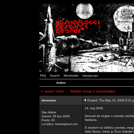
FAQ
Search
Memberlist
Usergroups
Author
<
razno / other
~ Vatikan veruje u vanzemaljce
dominator
Posted: Thu May 15, 2008 5:31 
14. maj 2008.
Site Admin
Verovati da negde u svemiru možda p
Joined: 26 Apr 2008
Vatikana.
Posts: 30
Location: kosmoplovci.net
S obzirom na veličinu svemira, moguć
oblici života, rekao je Žoze Gabrijel 