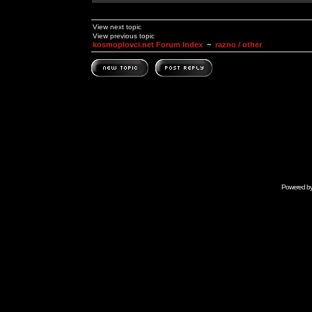
View next topic
View previous topic
kosmoplovci.net Forum Index
~
razno / other
Powered b