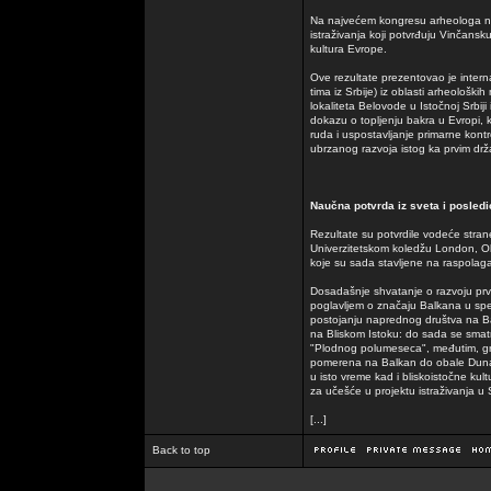
Na najvećem kongresu arheologa na
istraživanja koji potvrđuju Vinčansk
kultura Evrope.
Ove rezultate prezentovao je interna
tima iz Srbije) iz oblasti arheološki
lokaliteta Belovode u Istočnoj Srbiji
dokazu o topljenju bakra u Evropi, 
ruda i uspostavljanje primarne kon
ubrzanog razvoja istog ka prvim drž
Naučna potvrda iz sveta i posledi
Rezultate su potvrdile vodeće strane
Univerzitetskom koledžu London, Ok
koje su sada stavljene na raspolagan
Dosadašnje shvatanje o razvoju prvi
poglavljem o značaju Balkana u speci
postojanju naprednog društva na Balk
na Bliskom Istoku: do sada se smatr
"Plodnog polumeseca", međutim, grani
pomerena na Balkan do obale Dunav
u isto vreme kad i bliskoistočne kul
za učešće u projektu istraživanja u S
[...]
Back to top