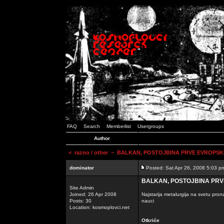
FAQ
Search
Memberlist
Usergroups
Author
<
razno / other
~ BALKAN, POSTOJBINA PRVE EVROPSKE 
dominator
Posted: Sat Apr 26, 2008 5:03 p
BALKAN, POSTOJBINA PRVE
Site Admin
Joined: 26 Apr 2008
Najstarija metalurgija na svetu pro
Posts: 30
nauci
Location: kosmoplovci.net
Otkriće