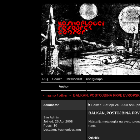
FAQ
Search
Memberlist
Usergroups
Author
<
razno / other
~ BALKAN, POSTOJBINA PRVE EVROPSKE 
dominator
Posted: Sat Apr 26, 2008 5:03 p
BALKAN, POSTOJBINA PRVE
Site Admin
Joined: 26 Apr 2008
Najstarija metalurgija na svetu pro
Posts: 30
nauci
Location: kosmoplovci.net
Otkriće