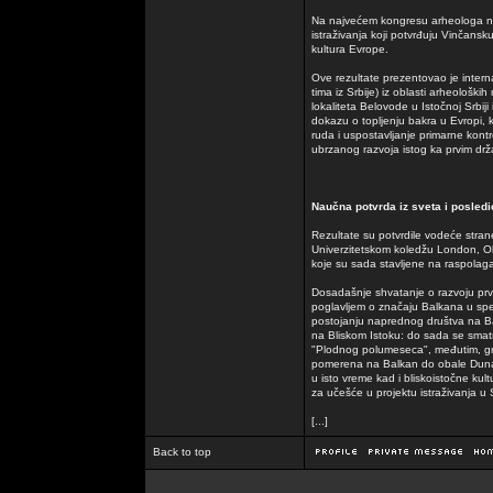
Na najvećem kongresu arheologa na
istraživanja koji potvrđuju Vinčansk
kultura Evrope.
Ove rezultate prezentovao je interna
tima iz Srbije) iz oblasti arheološki
lokaliteta Belovode u Istočnoj Srbiji
dokazu o topljenju bakra u Evropi, 
ruda i uspostavljanje primarne kon
ubrzanog razvoja istog ka prvim drž
Naučna potvrda iz sveta i posledi
Rezultate su potvrdile vodeće strane
Univerzitetskom koledžu London, Ok
koje su sada stavljene na raspolagan
Dosadašnje shvatanje o razvoju prvi
poglavljem o značaju Balkana u speci
postojanju naprednog društva na Balk
na Bliskom Istoku: do sada se smatr
"Plodnog polumeseca", međutim, grani
pomerena na Balkan do obale Dunav
u isto vreme kad i bliskoistočne kul
za učešće u projektu istraživanja u S
[...]
Back to top