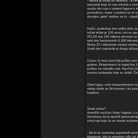
- Nauka je došla do raskršća - ili 
saznanja koja će nas odvesti u novo
svuda oko nas u vasioni higsovi u ko
pronađene, mase i osobine su im utv
dovoljno „jake“ mašine za to - obja
Inače, poslednja dva velika dela za 
točak težak je 120 tona i oni su sp
ATLAS ima 100 miliona senzora na s
sebi ima fascinantnih 6.300 kilome
široka 25 i tridesetak metara viso
Svaki deo napravila je druga država
U junu će kroz tunel biti pušten prv
godine. Eksperiment će trajati bar 1
puštan na nakoliko sati. Naučnici će 
osnovu podataka koje su dobili. Četir
Osim higsa, ovim eksperimentom nauč
otkriju dokle se širi kosmos i da po
kvarkovi.
Smak sveta?
Američki naučnici Volter Vagner i 
Honoluluu da bi sprečili sprovođenj
crnoj rupi koja će se stvoriti sudari
- Da bi se sudarima superbrzih pro
kilograma, bilo bi potrebno više od 