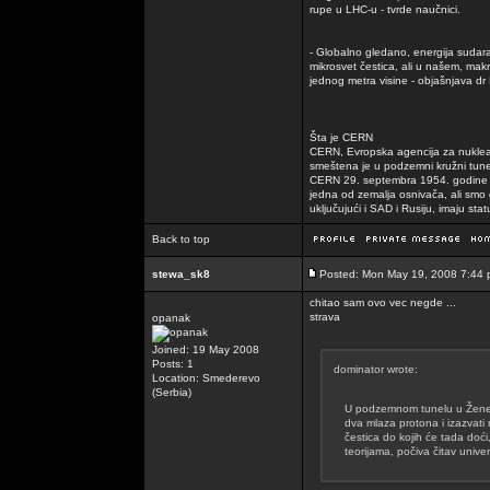
rupe u LHC-u - tvrde naučnici.
- Globalno gledano, energija sudara 
mikrosvet čestica, ali u našem, mak
jednog metra visine - objašnjava dr
Šta je CERN
CERN, Evropska agencija za nuklearna
smeštena je u podzemni kružni tune
CERN 29. septembra 1954. godine s 
jedna od zemalja osnivača, ali smo
uključujući i SAD i Rusiju, imaju st
Back to top
stewa_sk8
Posted: Mon May 19, 2008 7:44
chitao sam ovo vec negde ...
strava
opanak
Joined: 19 May 2008
Posts: 1
dominator wrote:
Location: Smederevo
(Serbia)
U podzemnom tunelu u Ženevi
dva mlaza protona i izazvati 
čestica do kojih će tada doći
teorijama, počiva čitav unive