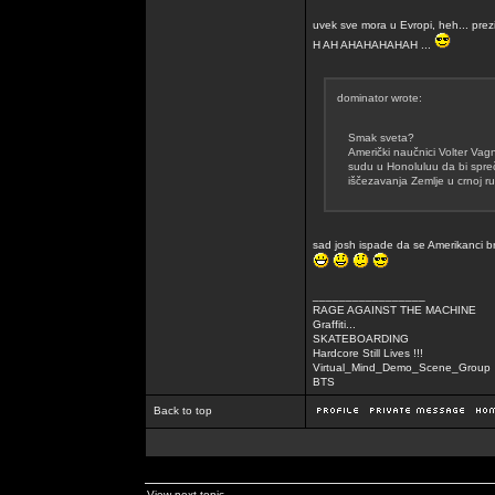
uvek sve mora u Evropi, heh... prezi
H AH AHAHAHAHAH ...
dominator wrote:
Smak sveta?
Američki naučnici Volter Va
sudu u Honoluluu da bi spreč
iščezavanja Zemlje u crnoj ru
sad josh ispade da se Amerikanci br
_________________
RAGE AGAINST THE MACHINE
Graffiti...
SKATEBOARDING
Hardcore Still Lives !!!
Virtual_Mind_Demo_Scene_Group
BTS
Back to top
View next topic