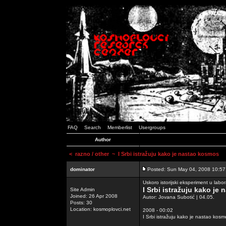
FAQ
Search
Memberlist
Usergroups
Author
<
razno / other
~ I Srbi istražuju kako je nastao kosmos
dominator
Posted: Sun May 04, 2008 10:5
Uskoro istorijski eksperiment u labor
I Srbi istražuju kako je
Site Admin
Joined: 26 Apr 2008
Autor: Jovana Subotić | 04.05.
Posts: 30
Location: kosmoplovci.net
2008 - 00:02
I Srbi istražuju kako je nastao kosm