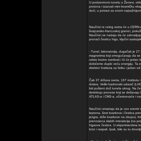
U podzemnom tunelu u Ženevi, oblo
protona i izazvati mini kosmičku eks
doći, u potrazi za onom najvažnijom 
Naučnici iz celog sveta će u CERN-u,
švajcarsko-francuskoj granici, pokuš
Naučnici se nadaju da će zahvaljuju
pronaći česticu higs, ključni sastoja
- Tunel, laboratorija, dugačak je 2
magnetima koji omogućavaju da se 
odsto brzine svetlosti i ići će jed
dobićemo duplo veću energiju. Ta e
direktor Instituta za fiziku i jedan
Čak 37 država sveta, 167 instituta i
dolara. Veliki hadronski udarač (LHC
biti pušteni duž tunela ukrug. Na če
detektuju procese koji se dešavaju 
ATLAS-a i CMS-a, učestvovaće i nauč
Naučnici smatraju da je ceo svemir sa
leptona, šest kvarkova i čestica pren
jezgra, drže kvarkove na okupu), fo
prenosioca slabih interakcija (na p
higsove čestice. U ekperimentima koj
brzo i raspali. Ipak, bile su tu dovo